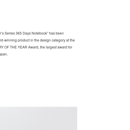
r’s Series 365 Days Notebook” has been
d-winning product in the design category at the
Y OF THE YEAR Award, the largest award for
Japan.