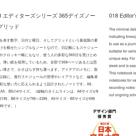
18 エディターズシリーズ 365デイズノー
018 Editor
グリッド
The minimal deta
indicating times
を表す数字、日付と曜日、そしてグリッドという最低限の要
to use as a jour
けを載せたシンプルなノートなので、日記帳にもスケジュー
suitable for var
やクロッキー帳にもなり、使う人の多彩な365日を受けとめ
unique way. For 
。薄い紙を採用しているため、全部で368ページあるとは思
sleek and is eas
い薄さで、かさばらず持ち運べます。アイデアのメモに、取
This notebook is
記録に、進行スケジュールの管理やレイアウトなど、編集者
notebooks for va
彩な使い方に応えられるよう設計されたノートです。A6、
recording notes 
、A5、B5の4サイズ。（縦軸のタイムラインは、A6サイズが8
out ongoing sch
21時、B6サイズが7時―23時、A5サイズ・B5サイズが0時
4時です。）