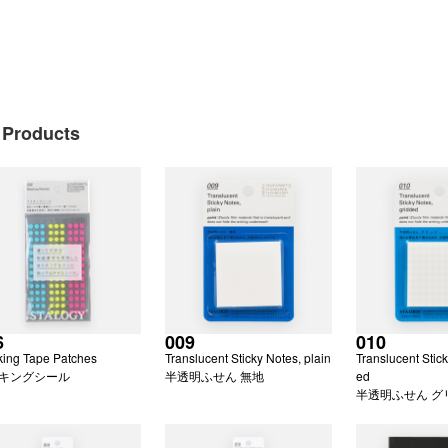
l Products
6
009
010
ing Tape Patches
Translucent Sticky Notes, plain
Translucent Stick
キングシール
半透明ふせん 無地
ed
半透明ふせん グ