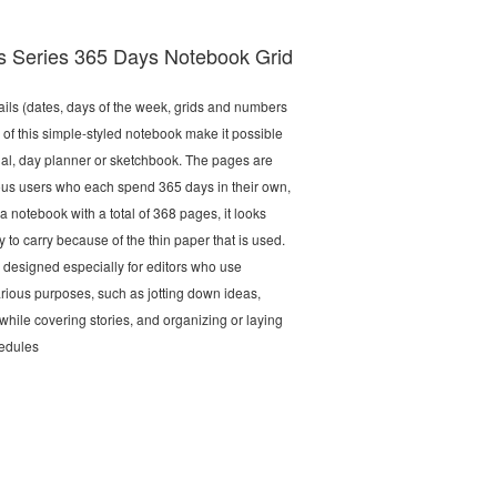
’s Series 365 Days Notebook Grid
ils (dates, days of the week, grids and numbers
) of this simple-styled notebook make it possible
nal, day planner or sketchbook. The pages are
ious users who each spend 365 days in their own,
a notebook with a total of 368 pages, it looks
y to carry because of the thin paper that is used.
 designed especially for editors who use
rious purposes, such as jotting down ideas,
while covering stories, and organizing or laying
edules