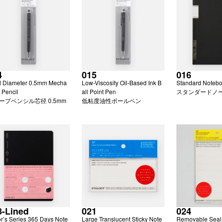
4
015
016
 Diameter 0.5mm Mecha
Low-Viscosity Oil-Based Ink B
Standard Noteb
l Pencil
all Point Pen
スタンダードノ
ープペンシル芯径 0.5mm
低粘度油性ボールペン
8-Lined
021
024
or’s Series 365 Days Note
Large Translucent Sticky Note
Removable Seal