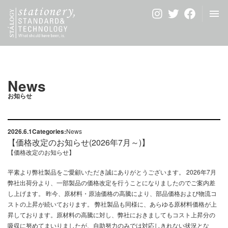
Home
News
ホーム
お知らせ
News
About Us
Contact Us
ブランド紹介
お問い合わせ
お知らせ
Stores
Special
販売店
特設コンテンツ
2026.6.1
Categories:
News
Customize
【価格改定のお知らせ(2026年7月～)】
法人のお客様
【価格改定のお知らせ】
日本
中国（简体中文）
平素より弊社製品をご愛顧いただき誠にありがとうございます。 2026年7月
弊社出荷分より、一部製品の価格改定を行うことになりましたのでご案内差
し上げます。 昨今、原材料・原油価格の高騰により、部品価格および物流コ
ストの上昇が続いております。 弊社製品も同様に、あらゆる原材料価格が上
昇しております。原材料の高騰に対し、弊社におきましてもコスト上昇分の
吸収に努めてまいりましたが、自助努力のみでは対応しきれない状況とな