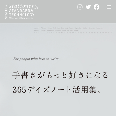
Home
News
ホーム
お知らせ
About Us
Contact Us
ブランド紹介
お問い合わせ
Stores
Special
販売店
特設コンテンツ
Customize
法人のお客様
日本
中国（简体中文）